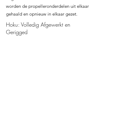
worden de propelleronderdelen uit elkaar
gehaald en opnieuw in elkaar gezet.
Hoku: Volledig Afgewerkt en
Gerigged
1. Ontwerp en Afwerking
Hoku, het kleine maar krachtige apparaat,
is volledig afgewerkt. Alle ontwerpdetails,
van vorm en texturen tot kleurenschema's
en lichteffecten, zijn zorgvuldig
uitgewerkt, inclusief het scherm,